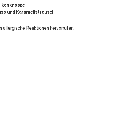
elkenknospe
uss und Karamellstreusel
n allergische Reaktionen hervorrufen.