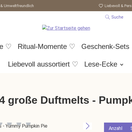
 & Umweltfreundlich
Liebevoll & Pers
Suche
te ♡
Ritual-Momente ♡
Geschenk-Sets
Liebevoll aussortiert ♡
Lese-Ecke
 4 große Duftmelts - Pump
Anzahl