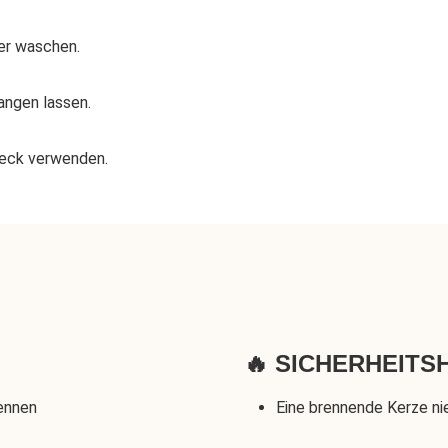
er waschen.
angen lassen.
weck verwenden.
🔥 SICHERHEITSH
rennen
Eine brennende Kerze ni