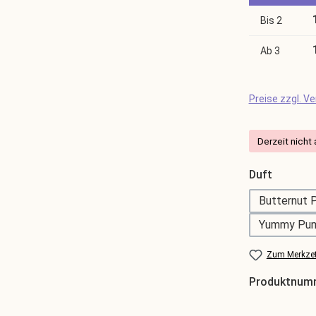
Bis
2
Ab
3
Preise zzgl. V
Derzeit nicht 
auswäh
Duft
Butternut 
(D
Yummy Pum
(
Zum Merkzet
Produktnum