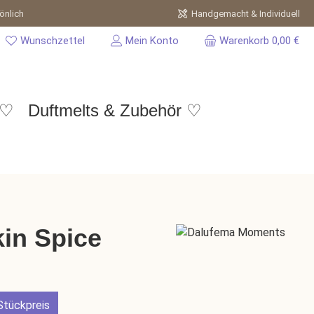
önlich
Handgemacht & Individuell
Wunschzettel
Mein Konto
Warenkorb
0,00 €
 ♡
Duftmelts & Zubehör ♡
kin Spice
Stückpreis