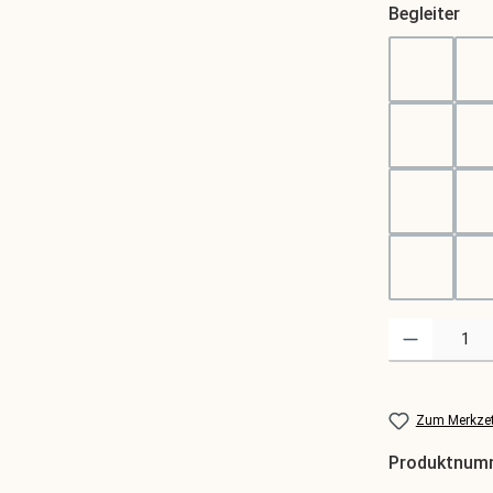
aus
Begleiter
Alpaka
Rosented
kleiner B
k
sitzende 
Produkt Anzahl
Zum Merkzet
Produktnum