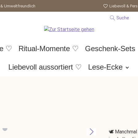
 & Umweltfreundlich
Liebevoll & Pers
Suche
te ♡
Ritual-Momente ♡
Geschenk-Sets
Liebevoll aussortiert ♡
Lese-Ecke
🕊️ Manchmal 