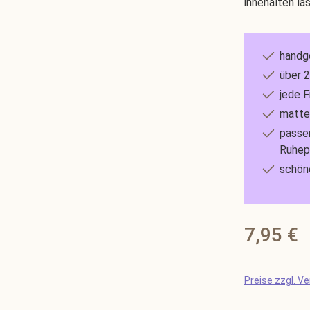
innehalten läs
handg
über 
jede F
matte,
passen
Ruhep
schöne
Regulärer Prei
7,95 €
Preise zzgl. V