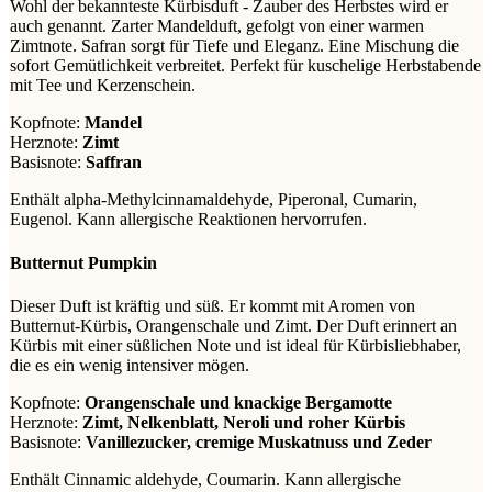
Wohl der bekannteste Kürbisduft - Zauber des Herbstes wird er
auch genannt. Zarter Mandelduft, gefolgt von einer warmen
Zimtnote. Safran sorgt für Tiefe und Eleganz. Eine Mischung die
sofort Gemütlichkeit verbreitet. Perfekt für kuschelige Herbstabende
mit Tee und Kerzenschein.
Kopfnote:
Mandel
Herznote:
Zimt
Basisnote:
Saffran
Enthält alpha-Methylcinnamaldehyde, Piperonal, Cumarin,
Eugenol. Kann allergische Reaktionen hervorrufen.
Butternut Pumpkin
Dieser Duft ist kräftig und süß. Er kommt mit Aromen von
Butternut-Kürbis, Orangenschale und Zimt. Der Duft erinnert an
Kürbis mit einer süßlichen Note und ist ideal für Kürbisliebhaber,
die es ein wenig intensiver mögen.
Kopfnote:
Orangenschale und knackige Bergamotte
Herznote:
Zimt, Nelkenblatt, Neroli und roher Kürbis
Basisnote:
Vanillezucker, cremige Muskatnuss und Zeder
Enthält Cinnamic aldehyde, Coumarin. Kann allergische