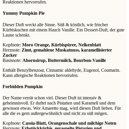
Reaktionen hervorrufen.
Yummy Pumpkin Pie
Dieser Duft weckt alle Sinne. Süß & köstlich, wie frischer
Kürbiskuchen mit einem Hauch Vanille. Ein Dessert-Duft, der gute
Laune schenkt.
Kopfnote:
Moro Orange, Kürbispüree, Nelkenblatt
Herznote:
Zimt, gemahlene Muskatnuss, karamellisierter
Zucker
Basisnote:
Ahornsirup, Buttermilch, Bourbon-Vanille
Enthält Benzylbenzoat, Cinnamic aldehyde, Eugenol, Coumarin.
Kann allergische Reaktionen hervorrufen.
Forbidden Pumpkin
Der Name verrät schon viel. Dieser Duft ist intensiv &
geheimnisvoll. Er duftet nach Pistatien und Karamell und dem
gewissen etwas. Wer Amaretto mag, wird diesen Duft lieben. Für
alle die es gern außergewöhnlich und nicht zu süß mögen.
Kopfnote:
Cassia-Blatt, Orangenschale und milchige Noten
Herznote:
Erbstückkürbis, geraspelte Pistazien und