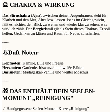
🔮 CHAKRA & WIRKUNG
Das
Stirnchakra
(Ajna), zwischen deinen Augenbrauen, steht für
Klarheit und den Mut, Altes loszulassen. Ist es im Gleichgewicht,
fällt es leichter, den Blick zu weiten und wieder klar zu sehen, was
wirklich zählt. Der
Bergkristall
gilt als Stein dieses Chakras: Er soll
helfen, Gedanken zu klären und Raum für Neues zu schaffen.
-----
👃Duft-Noten:
Kopfnoten:
Kamille, Lilie und Freesie
Herznoten:
Gardenie, Iriswurzel und weiße Blüten
Basisnoten:
Madagaskar-Vanille und weißer Moschus
-----
🎁 DAS ENTHÄLT DEIN SEELEN-
MOMENT „REINIGUNG"
✓ Handgegossene Seelen-Moment Kerze „Reinigung"