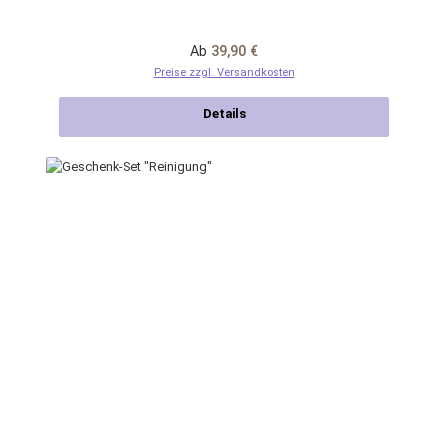
Regulärer Preis:
Ab
39,90 €
Preise zzgl. Versandkosten
Details