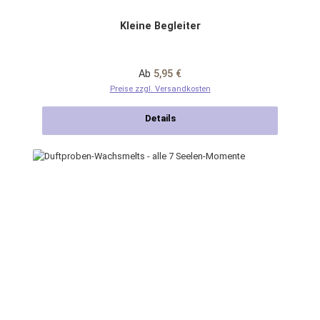
Kleine Begleiter
Regulärer Preis:
Ab
5,95 €
Preise zzgl. Versandkosten
Details