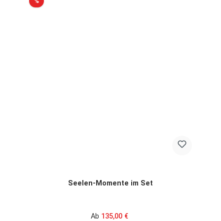
Rabatt
%
Seelen-Momente im Set
Verkaufspreis:
Regulärer Preis:
Ab
135,00 €