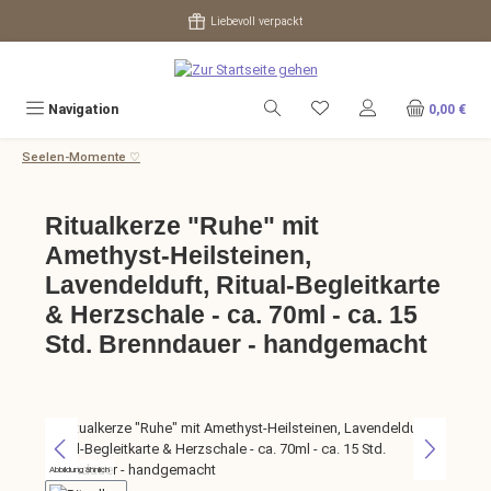
Zum Hauptinhalt springen
Liebevoll verpackt
Navigation
0,00 €
Seelen-Momente ♡
Ritualkerze "Ruhe" mit
Amethyst-Heilsteinen,
Lavendelduft, Ritual-Begleitkarte
& Herzschale - ca. 70ml - ca. 15
Std. Brenndauer - handgemacht
Bildergalerie überspringen
Abbildung ähnlich