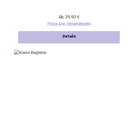
Regulärer Preis:
Ab
39,90 €
Preise zzgl. Versandkosten
Details