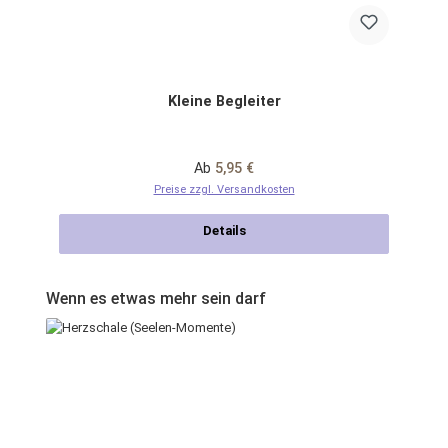
Kleine Begleiter
Regulärer Preis:
Ab
5,95 €
Preise zzgl. Versandkosten
Details
Produktgalerie überspringen
Wenn es etwas mehr sein darf