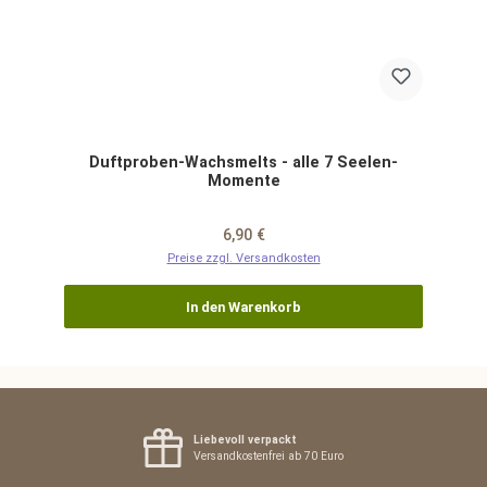
Duftproben-Wachsmelts - alle 7 Seelen-
Momente
Regulärer Preis:
6,90 €
Preise zzgl. Versandkosten
In den Warenkorb
Liebevoll verpackt
Versandkostenfrei ab 70 Euro