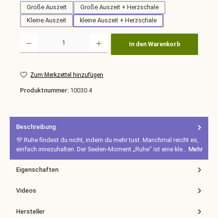
Große Auszeit
Große Auszeit + Herzschale
Kleine Auszeit
kleine Auszeit + Herzschale
Produkt Anzahl: Gib den gewünschten Wert ein oder benutze die Schaltfläche
In den Warenkorb
Zum Merkzettel hinzufügen
Produktnummer:
10030.4
Beschreibung
💜 Ruhe findest du nicht, indem du mehr tust. Manchmal reicht es,
einfach innezuhalten. Der Seelen-Moment „Ruhe" ist eine kle…
Mehr
Eigenschaften
Videos
Hersteller